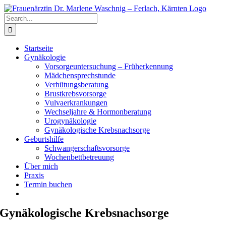
Skip
to
Search
content
for:
Startseite
Gynäkologie
Vorsorgeuntersuchung – Früherkennung
Mädchensprechstunde
Verhütungsberatung
Brustkrebsvorsorge
Vulvaerkrankungen
Wechseljahre & Hormonberatung
Urogynäkologie
Gynäkologische Krebsnachsorge
Geburtshilfe
Schwangerschaftsvorsorge
Wochenbettbetreuung
Über mich
Praxis
Termin buchen
Gynäkologische Krebsnachsorge