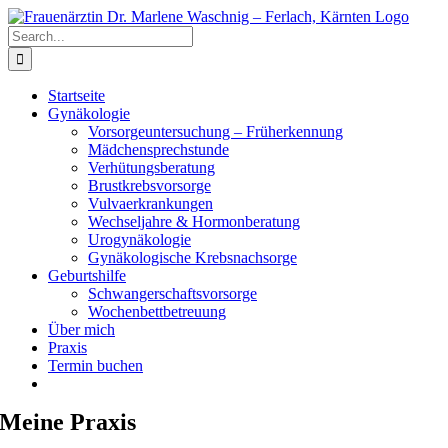
Skip
to
Search
content
for:
Startseite
Gynäkologie
Vorsorgeuntersuchung – Früherkennung
Mädchensprechstunde
Verhütungsberatung
Brustkrebsvorsorge
Vulvaerkrankungen
Wechseljahre & Hormonberatung
Urogynäkologie
Gynäkologische Krebsnachsorge
Geburtshilfe
Schwangerschaftsvorsorge
Wochenbettbetreuung
Über mich
Praxis
Termin buchen
Meine Praxis