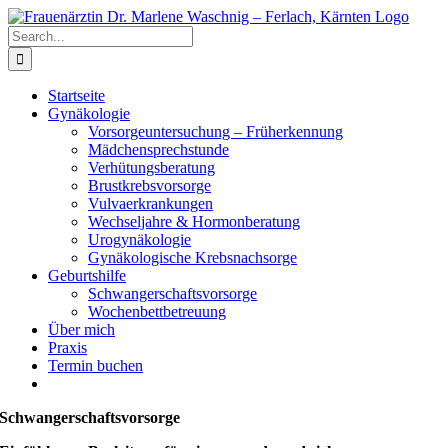
Skip
to
Search
content
for:
Startseite
Gynäkologie
Vorsorgeuntersuchung – Früherkennung
Mädchensprechstunde
Verhütungsberatung
Brustkrebsvorsorge
Vulvaerkrankungen
Wechseljahre & Hormonberatung
Urogynäkologie
Gynäkologische Krebsnachsorge
Geburtshilfe
Schwangerschaftsvorsorge
Wochenbettbetreuung
Über mich
Praxis
Termin buchen
Schwangerschaftsvorsorge